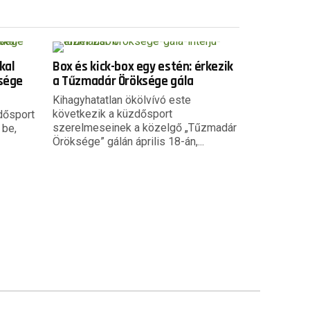
kal
Box és kick-box egy estén: érkezik
ksége
a Tűzmadár Öröksége gála
Kihagyhatatlan ökölvívó este
következik a küzdősport
dősport
szerelmeseinek a közelgő „Tűzmadár
 be,
Öröksége” gálán április 18-án,...