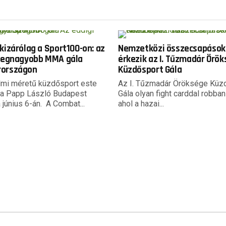
kizárólag a Sport100-on: az
Nemzetközi összecsapások
 legnagyobb MMA gála
érkezik az I. Tűzmadár Örö
országon
Küzdősport Gála
lmi méretű küzdősport este
Az I. Tűzmadár Öröksége Küz
 a Papp László Budapest
Gála olyan fight carddal robban
június 6-án. A Combat...
ahol a hazai...