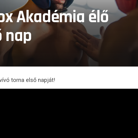
ox Akadémia élő
ő nap
ívó torna első napját!