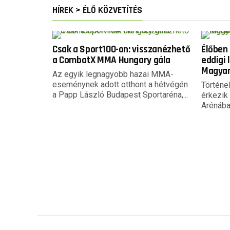
HÍREK > ÉLŐ KÖZVETÍTÉS
Csak a Sport100-on: visszanézhető
Élőben 
a CombatX MMA Hungary gála
eddigi
Magyar
Az egyik legnagyobb hazai MMA-
eseménynek adott otthont a hétvégén
Történe
a Papp László Budapest Sportaréna,...
érkezik
Arénába 