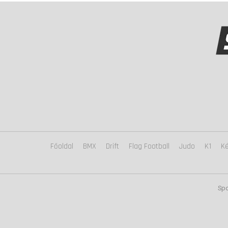
Főoldal
BMX
Drift
Flag Football
Judo
K1
Ké
Spo