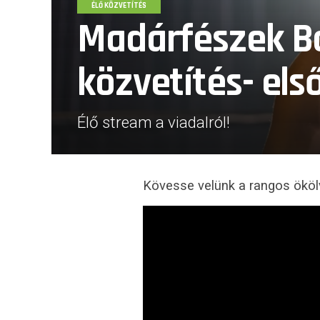
ÉLŐ KÖZVETÍTÉS
Madárfészek B
közvetítés- els
Élő stream a viadalról!
Kövesse velünk a rangos ökölv