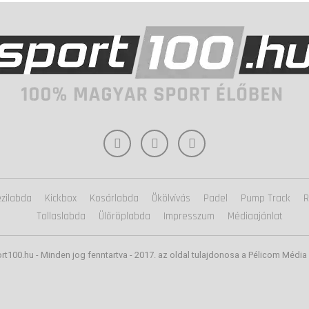
zilabda
Kickbox
Kosárlabda
Ökölvívás
Padel
Pump Track
R
Tollaslabda
Ülőröplabda
Impresszum
Médiaajánlat
rt100.hu - Minden jog fenntartva - 2017. az oldal tulajdonosa a Pélicom Média 