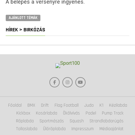
A belépés a versenyre ingyenes.
AJÁNLOTT TÉMÁK
HÍREK > BIRKÓZÁS
Főoldal
BMX
Drift
Flag Football
Judo
K1
Kézilabda
Kickbox
Kosárlabda
Ökölvívás
Padel
Pump Track
Röplabda
Sportmászás
Squash
Strandlabdarúgás
Tollaslabda
Ülőröplabda
Impresszum
Médiaajánlat