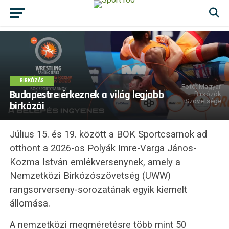
BIRKÓZÁS
Fotó: Magyar
Budapestre érkeznek a világ legjobb
Birkózók
Szövetsége
birkózói
Július 15. és 19. között a BOK Sportcsarnok ad
otthont a 2026-os Polyák Imre-Varga János-
Kozma István emlékversenynek, amely a
Nemzetközi Birkózószövetség (UWW)
rangsorverseny-sorozatának egyik kiemelt
állomása.
A nemzetközi megméretésre több mint 50