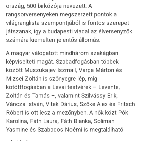
ország, 500 birkózója nevezett. A
rangsorversenyeken megszerzett pontok a
világranglista szempontjából is fontos szerepet
játszanak, így a budapesti viadal az élversenyzők
számára kiemelten jelentős állomás.
A magyar válogatott mindhárom szakágban
képviselteti magát. Szabadfogásban többek
között Muszukajev Iszmail, Varga Márton és
Mizsei Zoltán is szőnyegre lép, míg
kötöttfogásban a Lévai testvérek – Levente,
Zoltán és Tamás –, valamint Szilvássy Erik,
Váncza István, Vitek Dárius, Szőke Alex és Fritsch
Róbert is ott lesz a mezőnyben. A nők közt Pók
Karolina, Fáth Laura, Fáth Bianka, Soliman
Yasmine és Szabados Noémi is megtalálható.