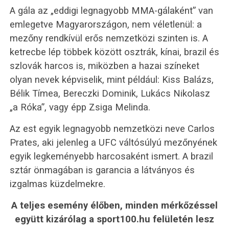
A gála az „eddigi legnagyobb MMA-gálaként” van
emlegetve Magyarországon, nem véletlenül: a
mezőny rendkívül erős nemzetközi szinten is. A
ketrecbe lép többek között osztrák, kínai, brazil és
szlovák harcos is, miközben a hazai színeket
olyan nevek képviselik, mint például: Kiss Balázs,
Bélik Tímea, Bereczki Dominik, Lukács Nikolasz
„a Róka”, vagy épp Zsiga Melinda.
Az est egyik legnagyobb nemzetközi neve Carlos
Prates, aki jelenleg a UFC váltósúlyú mezőnyének
egyik legkeményebb harcosaként ismert. A brazil
sztár önmagában is garancia a látványos és
izgalmas küzdelmekre.
A teljes esemény élőben, minden mérkőzéssel
együtt kizárólag a sport100.hu felületén lesz