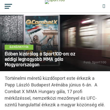
ÉLŐ KÖZVETÍTÉS
Élőben kizárólag a Sport100-on: az
eddigi legnagyobb MMA gála
Fotó: Sport100
Magyarországon
Történelmi méretű küzdősport este érkezik a
Papp László Budapest Arénába június 6-án. A
Combat X MMA Hungary gála, 17 profi
mérkőzéssel, nemzetközi mezőnnyel és UFC-
szintű hangulattal érkezik a magyar közönség elé.