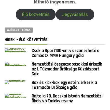
látható ingyenesen.
Élő közvetítés
Jegyvásárlás
AJÁNLOTT TÉMÁK
HÍREK > ÉLŐ KÖZVETÍTÉS
Csak a Sport100-on: visszanézhető a
CombatX MMA Hungary gála
Nemzetközi összecsapásokkal érkezik
az I. Tűzmadár Öröksége Küzdősport
Gála
Box és kick-box egy estén: érkezik a
Tűzmadár Öröksége gála
Rajtol a 70. Bocskai István Nemzetközi
Ökölvívó Emlékverseny