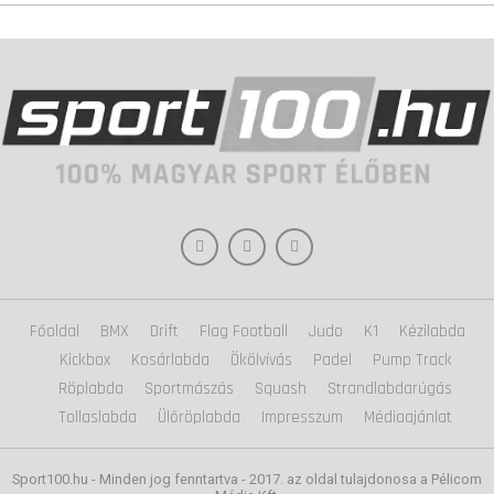
Főoldal
BMX
Drift
Flag Football
Judo
K1
Kézilabda
Kickbox
Kosárlabda
Ökölvívás
Padel
Pump Track
Röplabda
Sportmászás
Squash
Strandlabdarúgás
Tollaslabda
Ülőröplabda
Impresszum
Médiaajánlat
Sport100.hu - Minden jog fenntartva - 2017. az oldal tulajdonosa a Pélicom