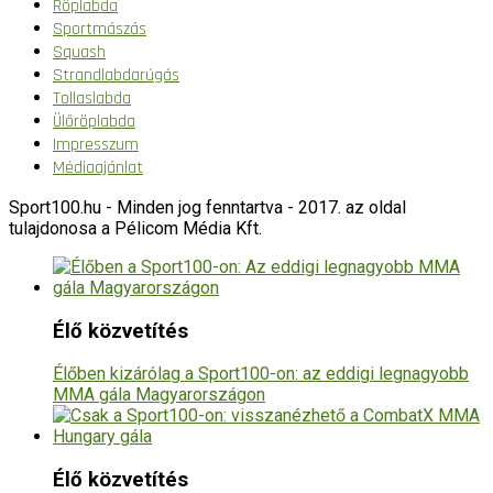
Röplabda
Sportmászás
Squash
Strandlabdarúgás
Tollaslabda
Ülőröplabda
Impresszum
Médiaajánlat
Sport100.hu - Minden jog fenntartva - 2017. az oldal
tulajdonosa a Pélicom Média Kft.
Élő közvetítés
Élőben kizárólag a Sport100-on: az eddigi legnagyobb
MMA gála Magyarországon
Élő közvetítés