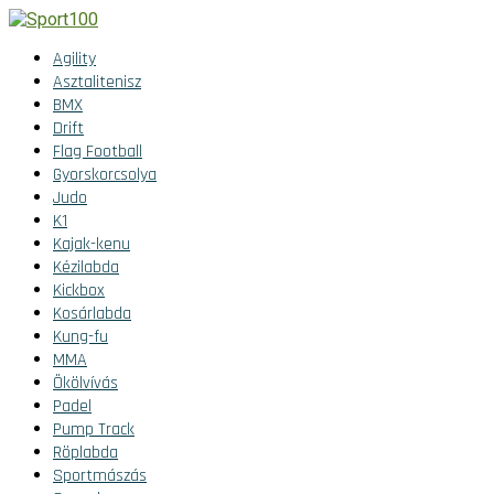
Agility
Asztalitenisz
BMX
Drift
Flag Football
Gyorskorcsolya
Judo
K1
Kajak-kenu
Kézilabda
Kickbox
Kosárlabda
Kung-fu
MMA
Ökölvívás
Padel
Pump Track
Röplabda
Sportmászás