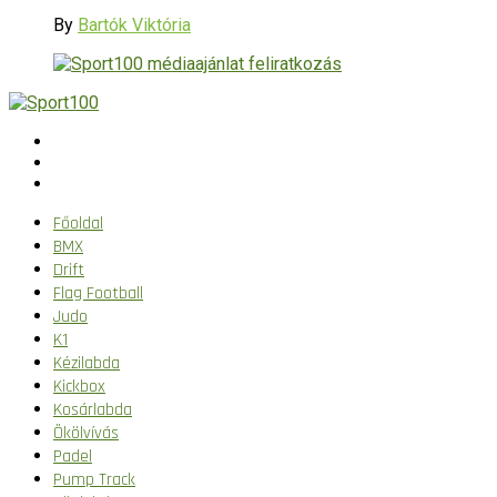
By
Bartók Viktória
Főoldal
BMX
Drift
Flag Football
Judo
K1
Kézilabda
Kickbox
Kosárlabda
Ökölvívás
Padel
Pump Track