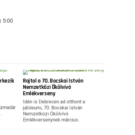
x 5:00
érkezik
Rajtol a 70. Bocskai István
Nemzetközi Ökölvívó
Emlékverseny
Idén is Debrecen ad otthont a
űzmadár
jubileumi, 70. Bocskai István
.
Nemzetközi Ökölvívó
Emlékversenynek március...