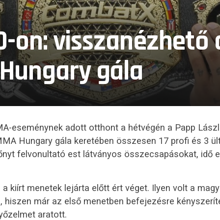
0-on: visszanézhető 
Hungary gála
MA-eseménynek adott otthont a hétvégén a Papp Lász
MA Hungary gála keretében összesen 17 profi és 3 ü
yt felvonultató est látványos összecsapásokat, idő el
a kiírt menetek lejárta előtt ért véget. Ilyen volt a ma
hiszen már az első menetben befejezésre kényszeríte
yőzelmet aratott.