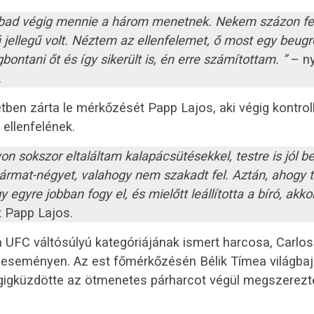
bad végig mennie a három menetnek. Nekem százon fel
jellegű volt. Néztem az ellenfelemet, ő most egy beugr
ntani őt és így sikerült is, én erre számítottam. ”
– ny
.
tben zárta le mérkőzését Papp Lajos, aki végig kontroll 
 ellenfelének.
n sokszor eltaláltam kalapácsütésekkel, testre is jól b
rmat-négyet, valahogy nem szakadt fel. Aztán, ahogy te
y egyre jobban fogy el, és mielőtt leállította a bíró, akk
t Papp Lajos.
 UFC váltósúlyú kategóriájának ismert harcosa, Carlos 
 eseményen. Az est főmérkőzésén Bélik Tímea világbajn
gigküzdötte az ötmenetes párharcot végül megszerezte