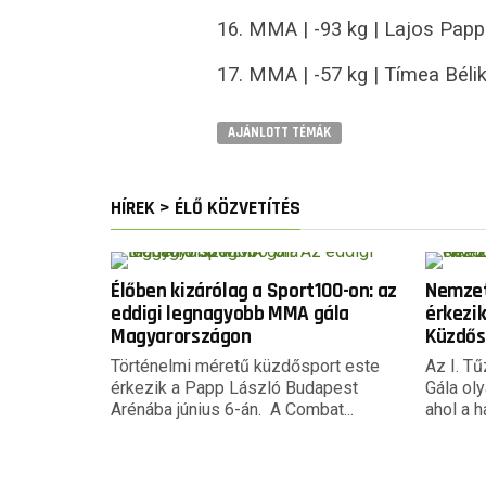
16. MMA | -93 kg | Lajos Papp 
17. MMA | -57 kg | Tímea Béli
AJÁNLOTT TÉMÁK
HÍREK > ÉLŐ KÖZVETÍTÉS
Élőben kizárólag a Sport100-on: az
Nemzet
eddigi legnagyobb MMA gála
érkezik
Magyarországon
Küzdős
Történelmi méretű küzdősport este
Az I. T
érkezik a Papp László Budapest
Gála oly
Arénába június 6-án. A Combat...
ahol a ha