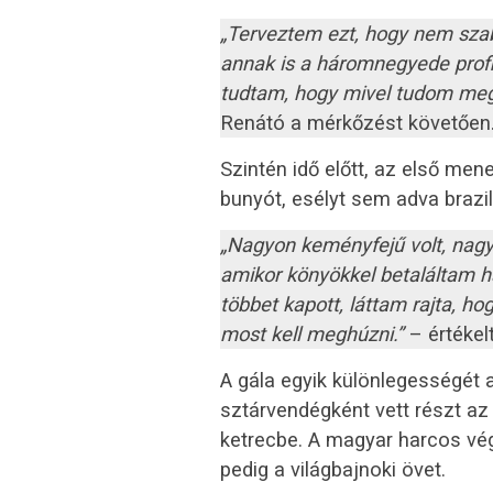
„Terveztem ezt, hogy nem sza
annak is a háromnegyede profi 
tudtam, hogy mivel tudom megbo
Renátó a mérkőzést követően
Szintén idő előtt, az első mene
bunyót, esélyt sem adva brazil
„Nagyon keményfejű volt, nagyo
amikor könyökkel betaláltam há
többet kapott, láttam rajta, hog
most kell meghúzni.”
– értékel
A gála egyik különlegességét a
sztárvendégként vett részt az
ketrecbe. A magyar harcos vé
pedig a világbajnoki övet.