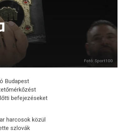
a
Fotó: Sport100
ló Budapest
ltetőmérkőzést
őtti befejezéseket
gyar harcosok közül
tte szlovák