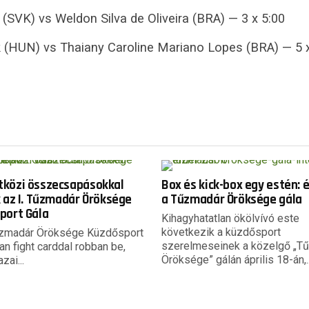
(SVK) vs Weldon Silva de Oliveira (BRA) — 3 x 5:00
k (HUN) vs Thaiany Caroline Mariano Lopes (BRA) — 5 
közi összecsapásokkal
Box és kick-box egy estén: 
 az I. Tűzmadár Öröksége
a Tűzmadár Öröksége gála
port Gála
Kihagyhatatlan ökölvívó este
következik a küzdősport
űzmadár Öröksége Küzdősport
szerelmeseinek a közelgő „T
an fight carddal robban be,
Öröksége” gálán április 18-án,..
zai...