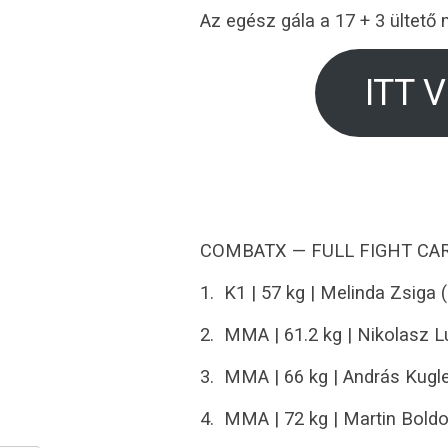
Az egész gála a 17 + 3 ültető
ITT 
COMBATX — FULL FIGHT CA
1. K1 | 57 kg | Melinda Zsiga
2. MMA | 61.2 kg | Nikolasz L
3. MMA | 66 kg | András Kugle
4. MMA | 72 kg | Martin Bold