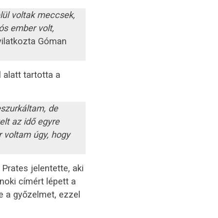
ül voltak meccsek,
ós ember volt,
ilatkozta Góman
alatt tartotta a
eszurkáltam, de
lt az idő egyre
or voltam úgy, hogy
Prates jelentette, aki
oki címért lépett a
 a győzelmet, ezzel