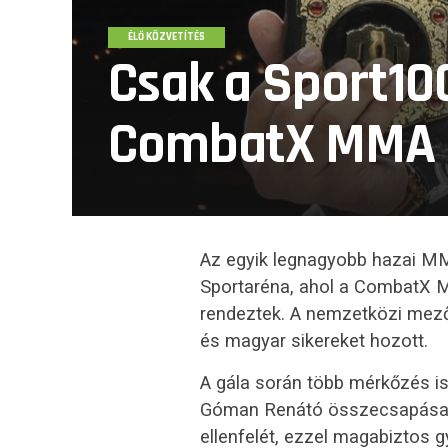
ÉLŐ KÖZVETÍTÉS
Csak a Sport10
CombatX MMA 
Az egyik legnagyobb hazai M
Sportaréna, ahol a CombatX M
rendeztek. A nemzetközi mezőn
és magyar sikereket hozott.
A gála során több mérkőzés is 
Góman Renátó összecsapása, 
ellenfelét, ezzel magabiztos g