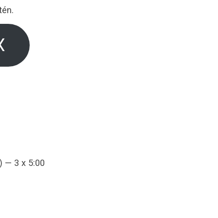
tén.
X
 — 3 x 5:00