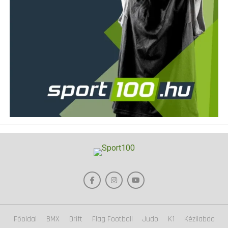
Főoldal
BMX
Drift
Flag Football
Judo
K1
Kézilabda