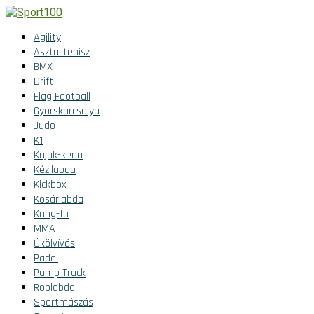
Agility
Asztalitenisz
BMX
Drift
Flag Football
Gyorskorcsolya
Judo
K1
Kajak-kenu
Kézilabda
Kickbox
Kosárlabda
Kung-fu
MMA
Ökölvívás
Padel
Pump Track
Röplabda
Sportmászás