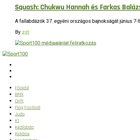
Squash: Chukwu Hannah és Farkas Baláz
A fallabdázók 37. egyéni országos bajnokságát június 
By
zgt
Főoldal
BMX
Drift
Flag Football
Judo
K1
Kézilabda
Kickbox