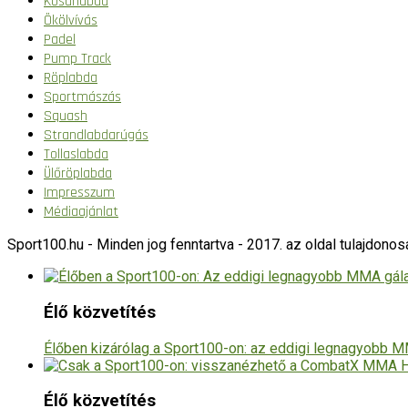
Kosárlabda
Ökölvívás
Padel
Pump Track
Röplabda
Sportmászás
Squash
Strandlabdarúgás
Tollaslabda
Ülőröplabda
Impresszum
Médiaajánlat
Sport100.hu - Minden jog fenntartva - 2017. az oldal tulajdono
Élő közvetítés
Élőben kizárólag a Sport100-on: az eddigi legnagyobb
Élő közvetítés