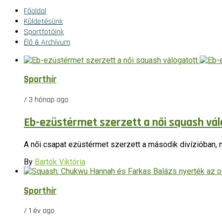
Főoldal
Küldetésünk
Sportfotóink
Élő & Archívum
Sporthír
/ 3 hónap ago
Eb-ezüstérmet szerzett a női squash vál
A női csapat ezüstérmet szerzett a második divízióban, m
By
Bartók Viktória
Sporthír
/ 1 év ago