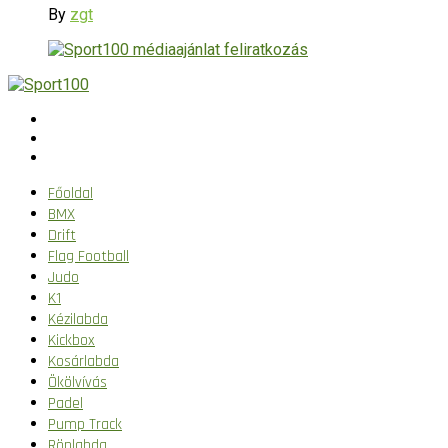
By
zgt
Főoldal
BMX
Drift
Flag Football
Judo
K1
Kézilabda
Kickbox
Kosárlabda
Ökölvívás
Padel
Pump Track
Röplabda