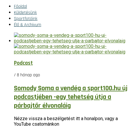
Főoldal
Küldetésünk
Sportfotóink
Élő & Archívum
Podcast
/ 8 hónap ago
Somody Soma a vendég a sport100.hu új
podcastjében -egy tehetség útja a
párbajtőr élvonaláig
Nézze vissza a beszélgetést itt a honalpon, vagy a
YouTube csatornánkon