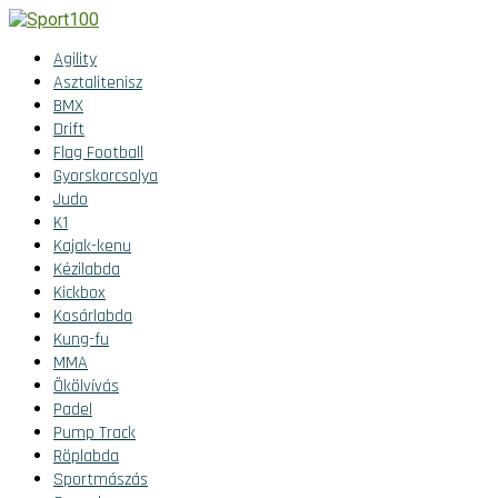
Agility
Asztalitenisz
BMX
Drift
Flag Football
Gyorskorcsolya
Judo
K1
Kajak-kenu
Kézilabda
Kickbox
Kosárlabda
Kung-fu
MMA
Ökölvívás
Padel
Pump Track
Röplabda
Sportmászás