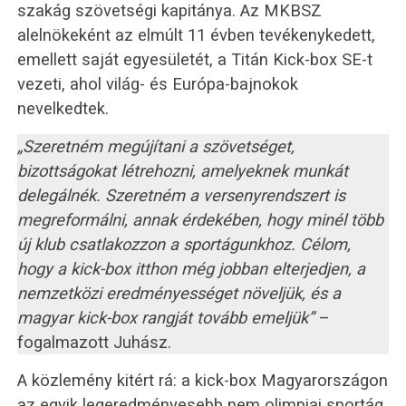
szakág szövetségi kapitánya. Az MKBSZ
alelnökeként az elmúlt 11 évben tevékenykedett,
emellett saját egyesületét, a Titán Kick-box SE-t
vezeti, ahol világ- és Európa-bajnokok
nevelkedtek.
„Szeretném megújítani a szövetséget,
bizottságokat létrehozni, amelyeknek munkát
delegálnék. Szeretném a versenyrendszert is
megreformálni, annak érdekében, hogy minél több
új klub csatlakozzon a sportágunkhoz. Célom,
hogy a kick-box itthon még jobban elterjedjen, a
nemzetközi eredményességet növeljük, és a
magyar kick-box rangját tovább emeljük”
–
fogalmazott Juhász.
A közlemény kitért rá: a kick-box Magyarországon
az egyik legeredményesebb nem olimpiai sportág,