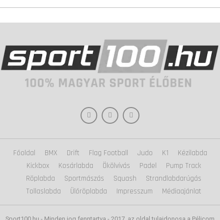
Főoldal
BMX
Drift
Flag Football
Judo
K1
Kézilabda
Kickbox
Kosárlabda
Ökölvívás
Padel
Pump Track
Röplabda
Sportmászás
Squash
Strandlabdarúgás
Tollaslabda
Ülőröplabda
Impresszum
Médiaajánlat
Sport100.hu - Minden jog fenntartva - 2017. az oldal tulajdonosa a Pélicom