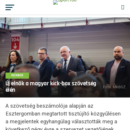
KICKBOX
Új elnök a magyar kick-box szövetség
Fotó: MKBSZ
élén
A szövetség beszámolója alapján az
Esztergomban megtartott tisztújító közgyűlésen
a megjelentek egyhangúlag választották meg a
következő négy évre a szervezet vezetőjének,