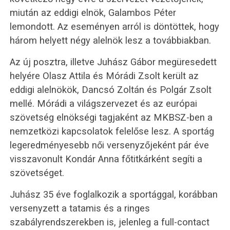
miután az eddigi elnök, Galambos Péter
lemondott. Az eseményen arról is döntöttek, hogy
három helyett négy alelnök lesz a továbbiakban.
Az új posztra, illetve Juhász Gábor megüresedett
helyére Olasz Attila és Mórádi Zsolt került az
eddigi alelnökök, Dancsó Zoltán és Polgár Zsolt
mellé. Mórádi a világszervezet és az európai
szövetség elnökségi tagjaként az MKBSZ-ben a
nemzetközi kapcsolatok felelőse lesz. A sportág
legeredményesebb női versenyzőjeként pár éve
visszavonult Kondár Anna főtitkárként segíti a
szövetséget.
Juhász 35 éve foglalkozik a sportággal, korábban
versenyzett a tatamis és a ringes
szabályrendszerekben is, jelenleg a full-contact