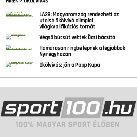
HÍREK > ÖKÖLVÍVÁS
LA28: Magyarország rendezheti az
utolsó ökölvívó olimpiai
világkvalifikációs tornát
Végső búcsút vettek Öcsi bácsitó
Hamarosan ringbe lépnek a legjobbak
Nyíregyházán
Ökölvívás: jön a Papp Kupa