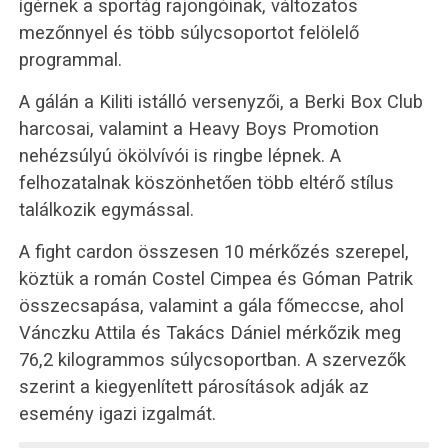
ígérnek a sportág rajongóinak, változatos
mezőnnyel és több súlycsoportot felölelő
programmal.
A gálán a Kiliti istálló versenyzői, a Berki Box Club
harcosai, valamint a Heavy Boys Promotion
nehézsúlyú ökölvívói is ringbe lépnek. A
felhozatalnak köszönhetően több eltérő stílus
találkozik egymással.
A fight cardon összesen 10 mérkőzés szerepel,
köztük a román Costel Cimpea és Góman Patrik
összecsapása, valamint a gála főmeccse, ahol
Vánczku Attila és Takács Dániel mérkőzik meg
76,2 kilogrammos súlycsoportban. A szervezők
szerint a kiegyenlített párosítások adják az
esemény igazi izgalmát.