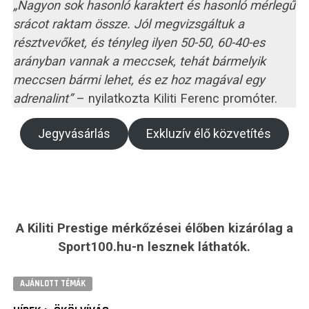
„Nagyon sok hasonló karaktert és hasonló mérlegű
srácot raktam össze. Jól megvizsgáltuk a
résztvevőket, és tényleg ilyen 50-50, 60-40-es
arányban vannak a meccsek, tehát bármelyik
meccsen bármi lehet, és ez hoz magával egy
adrenalint”
– nyilatkozta Kiliti Ferenc promóter.
Jegyvásárlás
Exkluzív élő közvetítés
A Kiliti Prestige mérkőzései élőben kizárólag a
Sport100.hu-n lesznek láthatók.
AJÁNLOTT TÉMÁK