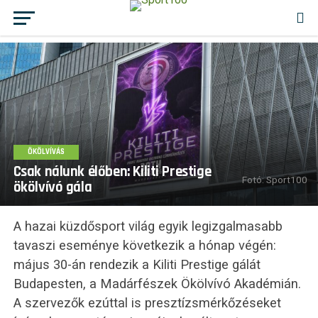
ÖKÖLVÍVÁS
Csak nálunk élőben: Kiliti Prestige
Fotó: Sport100
ökölvívó gála
A hazai küzdősport világ egyik legizgalmasabb
tavaszi eseménye következik a hónap végén:
május 30-án rendezik a Kiliti Prestige gálát
Budapesten, a Madárfészek Ökölvívó Akadémián.
A szervezők ezúttal is presztízsmérkőzéseket