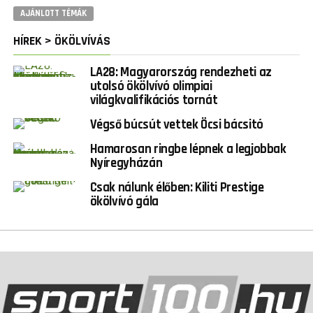
AJÁNLOTT TÉMÁK
HÍREK > ÖKÖLVÍVÁS
LA28: Magyarország rendezheti az
utolsó ökölvívó olimpiai
világkvalifikációs tornát
Végső búcsút vettek Öcsi bácsitó
Hamarosan ringbe lépnek a legjobbak
Nyíregyházán
Csak nálunk élőben: Kiliti Prestige
ökölvívó gála