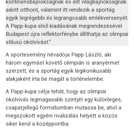
kontinensbajnokságnak és elit világbajnokságnak
adott otthont, valamint itt rendezik a sportág
egyik legrégebbi és legrangosabb emlékversenyét.
A Papp-kupa első kiadásának megrendezésével
Budapest újra reflektorfénybe állíthatja az olimpiai
stílusú ökölvívást.”
A sportesemény névadója Papp László, aki
három egymást követő olimpián is aranyérmet
szerzett, és a sportág egyik legikonikusabb
alakjaként írta be magát a történelembe.
A Papp-kupa célja tehát, hogy az olimpiai
ökölvívás legmagasabb szintjét egy különleges,
csapatjellegű formátumban mutassa be, ahol a
megszokott egyéni rivalizálás helyett a közös
siker kerül a középpontba.