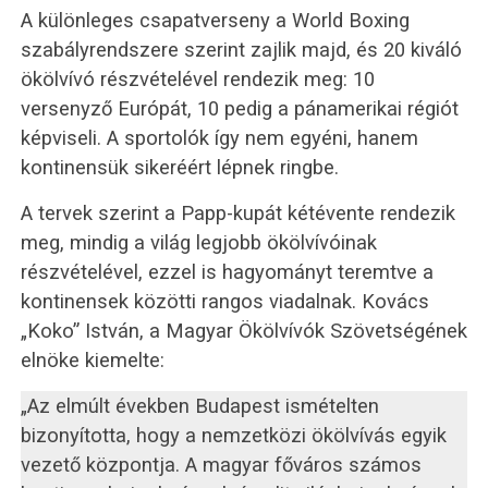
A különleges csapatverseny a World Boxing
szabályrendszere szerint zajlik majd, és 20 kiváló
ökölvívó részvételével rendezik meg: 10
versenyző Európát, 10 pedig a pánamerikai régiót
képviseli. A sportolók így nem egyéni, hanem
kontinensük sikeréért lépnek ringbe.
A tervek szerint a Papp-kupát kétévente rendezik
meg, mindig a világ legjobb ökölvívóinak
részvételével, ezzel is hagyományt teremtve a
kontinensek közötti rangos viadalnak. Kovács
„Koko” István, a Magyar Ökölvívók Szövetségének
elnöke kiemelte:
„Az elmúlt években Budapest ismételten
bizonyította, hogy a nemzetközi ökölvívás egyik
vezető központja. A magyar főváros számos