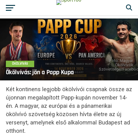
Fotó: Magyar
ÖKÖLVÍVÁS
Ökölvívók
Szövetsége/Facebo
Ökölvívás: jön a Papp Kupa
Két kontinens legjobb ökölvívói csapnak össze az
újonnan megalapított Papp-kupán november 14-
én. A magyar, az európai és a pánamerikai
ökölvívó szövetség közösen hívta életre az új
versenyt, amelynek első alkalommal Budapest ad
otthont.