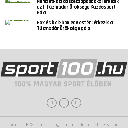
Nemzetközi összecsapásokkal érkezik
az I. Tűzmadár Öröksége Küzdősport
Gála
Box és kick-box egy estén: érkezik a
Tűzmadár Öröksége gála
Főoldal
BMX
Drift
Flag Football
Judo
K1
Kézilabda