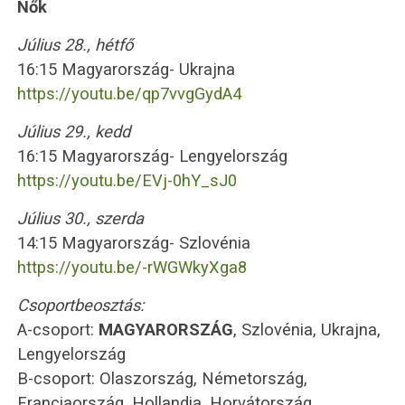
Nők
Július 28., hétfő
16:15 Magyarország- Ukrajna
https://youtu.be/qp7vvgGydA4
Július 29., kedd
16:15 Magyarország- Lengyelország
https://youtu.be/EVj-0hY_sJ0
Július 30., szerda
14:15 Magyarország- Szlovénia
https://youtu.be/-rWGWkyXga8
Csoportbeosztás:
A-csoport:
MAGYARORSZÁG
, Szlovénia, Ukrajna,
Lengyelország
B-csoport: Olaszország, Németország,
Franciaország, Hollandia, Horvátország