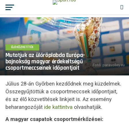
ÉLŐ KÖZVETÍTÉS
Mutatjuk az ülőröplabda Európa-
bajnokság magyar érdekeltségű
Fotó: paravolley.eu
csoportmeccseinek időpontjait
Július 28-án Győrben kezdődnek meg küzdelmek.
Összegyűjtöttük a csoportmeccsek időpontjait,
és az élő közvetítések linkjeit is. Az esemény
beharangozóját
ide kattintva
olvashatják.
A magyar csapatok csoportmérkőzései: