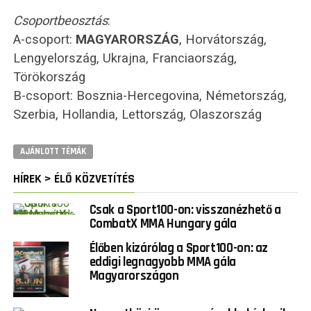
Csoportbeosztás
:
A-csoport:
MAGYARORSZÁG
, Horvátország,
Lengyelország, Ukrajna, Franciaország,
Törökország
B-csoport: Bosznia-Hercegovina, Németország,
Szerbia, Hollandia, Lettország, Olaszország
AJÁNLOTT TÉMÁK
HÍREK > ÉLŐ KÖZVETÍTÉS
Csak a Sport100-on: visszanézhető a
CombatX MMA Hungary gála
Élőben kizárólag a Sport100-on: az
eddigi legnagyobb MMA gála
Magyarországon