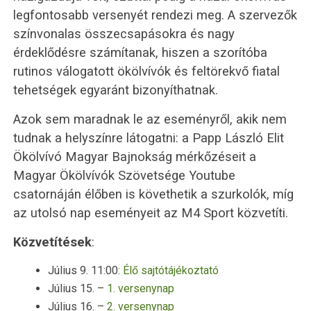
legfontosabb versenyét rendezi meg. A szervezők
színvonalas összecsapásokra és nagy
érdeklődésre számítanak, hiszen a szorítóba
rutinos válogatott ökölvívók és feltörekvő fiatal
tehetségek egyaránt bizonyíthatnak.
Azok sem maradnak le az eseményről, akik nem
tudnak a helyszínre látogatni: a Papp László Elit
Ökölvívó Magyar Bajnokság mérkőzéseit a
Magyar Ökölvívók Szövetsége Youtube
csatornáján élőben is követhetik a szurkolók, míg
az utolsó nap eseményeit az M4 Sport közvetíti.
Közvetítések
:
Július 9. 11:00:
Élő sajtótájékoztató
Július 15. –
1. versenynap
Július 16. –
2. versenynap