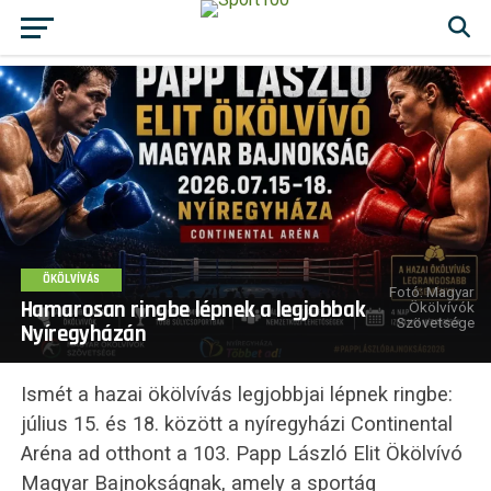
ÖKÖLVÍVÁS
Fotó: Magyar
Hamarosan ringbe lépnek a legjobbak
Ökölvívók
Szövetsége
Nyíregyházán
Ismét a hazai ökölvívás legjobbjai lépnek ringbe:
július 15. és 18. között a nyíregyházi Continental
Aréna ad otthont a 103. Papp László Elit Ökölvívó
Magyar Bajnokságnak, amely a sportág