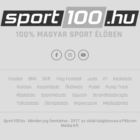
Főoldal
BMX
Drift
Flag Football
Judo
K1
Kézilabda
Kickbox
Kosárlabda
Ökölvívás
Padel
Pump Track
Röplabda
Sportmászás
Squash
Strandlabdarúgás
Tollaslabda
Ülőröplabda
Impresszum
Médiaajánlat
Sport100.hu - Minden jog fenntartva - 2017. az oldal tulajdonosa a Pélicom
Média Kft.