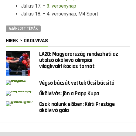
Július 17. –
3. versenynap
Július 18. – 4. versenynap, M4 Sport
AJÁNLOTT TÉMÁK
HÍREK > ÖKÖLVÍVÁS
LA28: Magyarország rendezheti az
utolsó ökölvívó olimpiai
világkvalifikációs tornát
Végső búcsút vettek Öcsi bácsitó
Ökölvívás: jön a Papp Kupa
Csak nálunk élőben: Kiliti Prestige
ökölvívó gála