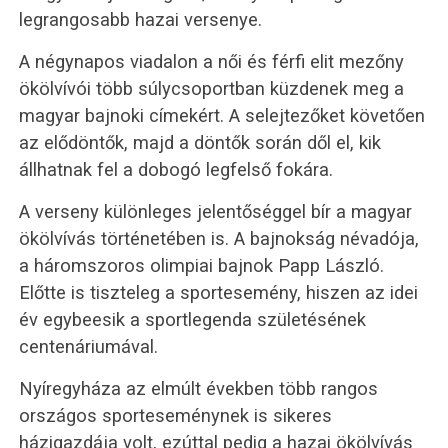
legrangosabb hazai versenye.
A négynapos viadalon a női és férfi elit mezőny
ökölvívói több súlycsoportban küzdenek meg a
magyar bajnoki címekért. A selejtezőket követően
az elődöntők, majd a döntők során dől el, kik
állhatnak fel a dobogó legfelső fokára.
A verseny különleges jelentőséggel bír a magyar
ökölvívás történetében is. A bajnokság névadója,
a háromszoros olimpiai bajnok Papp László.
Előtte is tiszteleg a sportesemény, hiszen az idei
év egybeesik a sportlegenda születésének
centenáriumával.
Nyíregyháza az elmúlt években több rangos
országos sporteseménynek is sikeres
házigazdája volt, ezúttal pedig a hazai ökölvívás