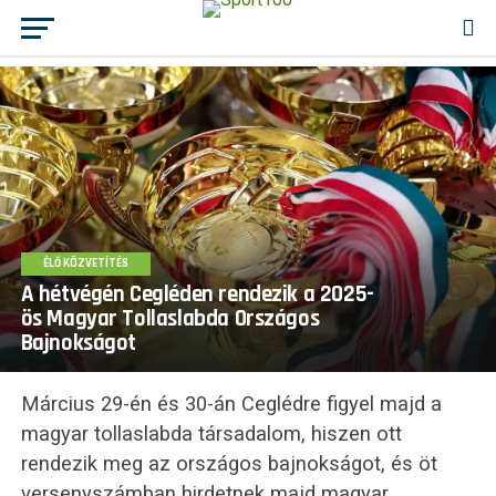
ÉLŐ KÖZVETÍTÉS
A hétvégén Cegléden rendezik a 2025-
ös Magyar Tollaslabda Országos
Bajnokságot
Március 29-én és 30-án Ceglédre figyel majd a
magyar tollaslabda társadalom, hiszen ott
rendezik meg az országos bajnokságot, és öt
versenyszámban hirdetnek majd magyar