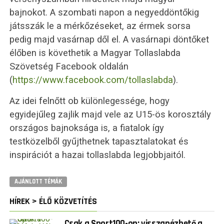
bajnokot. A szombati napon a negyeddöntőkig
játsszák le a mérkőzéseket, az érmek sorsa
pedig majd vasárnap dől el. A vasárnapi döntőket
élőben is követhetik a Magyar Tollaslabda
Szövetség Facebook oldalán
(
https://www.facebook.com/tollaslabda
).
Az idei felnőtt ob különlegessége, hogy
egyidejűleg zajlik majd vele az U15-ös korosztály
országos bajnoksága is, a fiatalok így
testközelből gyűjthetnek tapasztalatokat és
inspirációt a hazai tollaslabda legjobbjaitól.
AJÁNLOTT TÉMÁK
HÍREK > ÉLŐ KÖZVETÍTÉS
Csak a Sport100-on: visszanézhető a