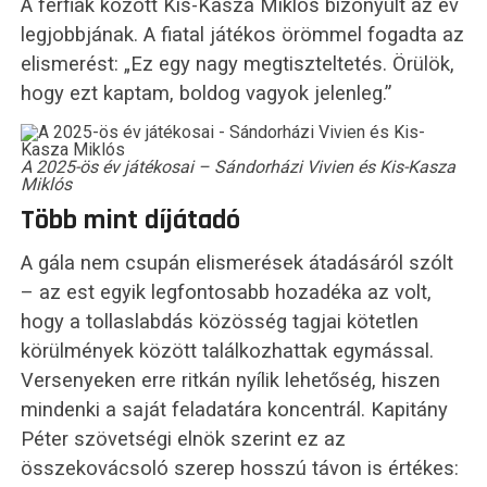
A férfiak között Kis-Kasza Miklós bizonyult az év
legjobbjának. A fiatal játékos örömmel fogadta az
elismerést: „Ez egy nagy megtiszteltetés. Örülök,
hogy ezt kaptam, boldog vagyok jelenleg.”
A 2025-ös év játékosai – Sándorházi Vivien és Kis-Kasza
Miklós
Több mint díjátadó
A gála nem csupán elismerések átadásáról szólt
– az est egyik legfontosabb hozadéka az volt,
hogy a tollaslabdás közösség tagjai kötetlen
körülmények között találkozhattak egymással.
Versenyeken erre ritkán nyílik lehetőség, hiszen
mindenki a saját feladatára koncentrál. Kapitány
Péter szövetségi elnök szerint ez az
összekovácsoló szerep hosszú távon is értékes: