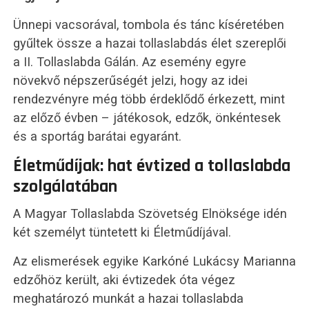
Ünnepi vacsorával, tombola és tánc kíséretében
gyűltek össze a hazai tollaslabdás élet szereplői
a II. Tollaslabda Gálán. Az esemény egyre
növekvő népszerűségét jelzi, hogy az idei
rendezvényre még több érdeklődő érkezett, mint
az előző évben – játékosok, edzők, önkéntesek
és a sportág barátai egyaránt.
Életműdíjak: hat évtized a tollaslabda
szolgálatában
A Magyar Tollaslabda Szövetség Elnöksége idén
két személyt tüntetett ki Életműdíjával.
Az elismerések egyike Karkóné Lukácsy Marianna
edzőhöz került, aki évtizedek óta végez
meghatározó munkát a hazai tollaslabda