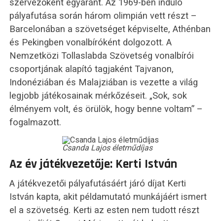
szervezőként egyaránt. Az 1969-ben induló
pályafutása során három olimpián vett részt –
Barcelonában a szövetséget képviselte, Athénban
és Pekingben vonalbíróként dolgozott. A
Nemzetközi Tollaslabda Szövetség vonalbírói
csoportjának alapító tagjaként Tajvanon,
Indonéziában és Malajziában is vezette a világ
legjobb játékosainak mérkőzéseit. „Sok, sok
élményem volt, és örülök, hogy benne voltam” –
fogalmazott.
Csanda Lajos életműdíjas
Az év játékvezetője: Kerti István
A játékvezetői pályafutásáért járó díjat Kerti
István kapta, akit példamutató munkájáért ismert
el a szövetség. Kerti az esten nem tudott részt