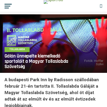
TOLLASLABDA
Gálán ünnepelte kiemelkedő
sportolóit a Magyar Tollaslabda
Fotók: Hoffer
Szilvi
Szövetség
A budapesti Park Inn by Radisson szállodában
február 21-én tartotta II. Tollaslabda Gáláját a
Magyar Tollaslabda Szövetség, ahol öt díjat
adtak át az elmúlt év és az elmúlt évtizedek
legjobbjainak.