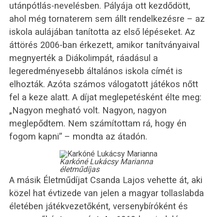
utánpótlás-nevelésben. Pályája ott kezdődött,
ahol még tornaterem sem állt rendelkezésre – az
iskola aulájában tanította az első lépéseket. Az
áttörés 2006-ban érkezett, amikor tanítványaival
megnyerték a Diákolimpát, ráadásul a
legeredményesebb általános iskola címét is
elhozták. Azóta számos válogatott játékos nőtt
fel a keze alatt. A díjat meglepetésként élte meg:
„Nagyon megható volt. Nagyon, nagyon
meglepődtem. Nem számítottam rá, hogy én
fogom kapni” – mondta az átadón.
Karkóné Lukácsy Marianna
életműdíjas
A másik Életműdíjat Csanda Lajos vehette át, aki
közel hat évtizede van jelen a magyar tollaslabda
életében játékvezetőként, versenybíróként és