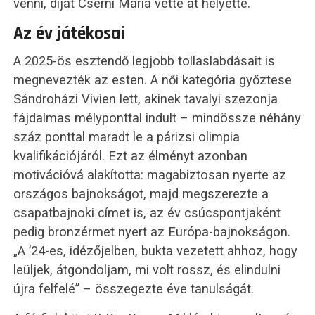
venni, díját Cserni Mária vette át helyette.
Az év játékosai
A 2025-ös esztendő legjobb tollaslabdásait is
megnevezték az esten. A női kategória győztese
Sándroházi Vivien lett, akinek tavalyi szezonja
fájdalmas mélyponttal indult – mindössze néhány
száz ponttal maradt le a párizsi olimpia
kvalifikációjáról. Ezt az élményt azonban
motivációvá alakította: magabiztosan nyerte az
országos bajnokságot, majd megszerezte a
csapatbajnoki címet is, az év csúcspontjaként
pedig bronzérmet nyert az Európa-bajnokságon.
„A ’24-es, idézőjelben, bukta vezetett ahhoz, hogy
leüljek, átgondoljam, mi volt rossz, és elindulni
újra felfelé” – összegezte éve tanulságát.