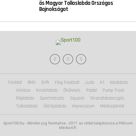
ös Magyar Tollaslabda Országos
Bajnokságot
Főoldal
BMX
Drift
Flag Football
Judo
K1
Kézilabda
Kickbox
Kosárlabda
Ökölvívás
Padel
Pump Track
Röplabda
Sportmászás
Squash
Strandlabdarúgás
Tollaslabda
Ülőröplabda
Impresszum
Médiaajánlat
Sport100.hu - Minden jog fenntartva - 2017. az oldal tulajdonosa a Pélicom
Média Kft.