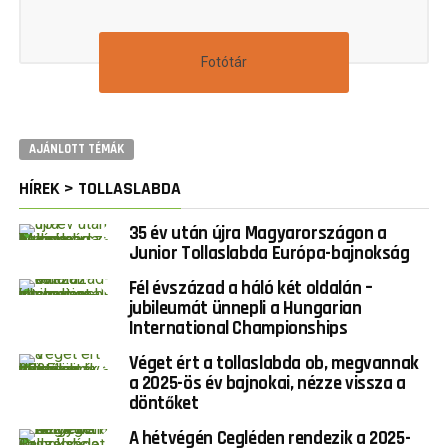
Fotótár
AJÁNLOTT TÉMÁK
HÍREK > TOLLASLABDA
35 év után újra Magyarországon a
Junior Tollaslabda Európa-bajnokság
Fél évszázad a háló két oldalán –
jubileumát ünnepli a Hungarian
International Championships
Véget ért a tollaslabda ob, megvannak
a 2025-ös év bajnokai, nézze vissza a
döntőket
A hétvégén Cegléden rendezik a 2025-