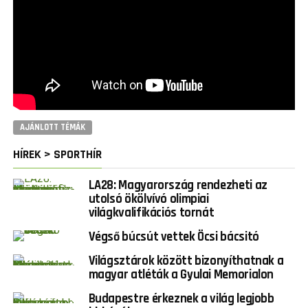
AJÁNLOTT TÉMÁK
HÍREK > SPORTHÍR
LA28: Magyarország rendezheti az
utolsó ökölvívó olimpiai
világkvalifikációs tornát
Végső búcsút vettek Öcsi bácsitó
Világsztárok között bizonyíthatnak a
magyar atléták a Gyulai Memorialon
Budapestre érkeznek a világ legjobb