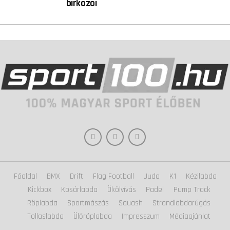
birkózói
Főoldal
BMX
Drift
Flag Football
Judo
K1
Kézilabda
Kickbox
Kosárlabda
Ökölvívás
Padel
Pump Track
Röplabda
Sportmászás
Squash
Strandlabdarúgás
Tollaslabda
Ülőröplabda
Impresszum
Médiaajánlat