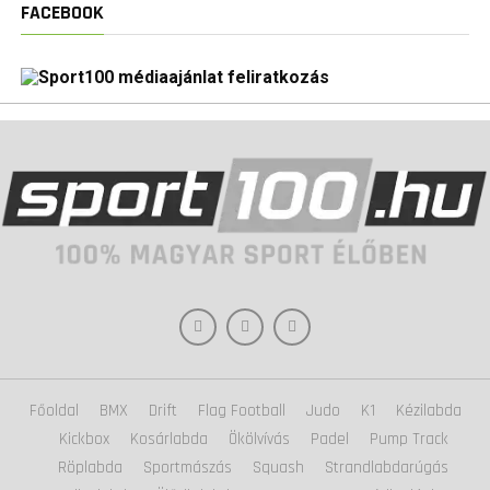
FACEBOOK
Főoldal
BMX
Drift
Flag Football
Judo
K1
Kézilabda
Kickbox
Kosárlabda
Ökölvívás
Padel
Pump Track
Röplabda
Sportmászás
Squash
Strandlabdarúgás