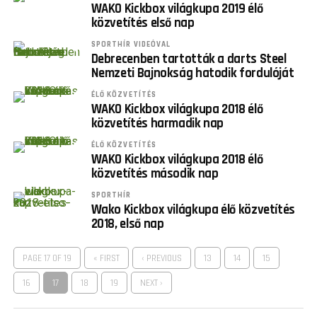
WAKO Kickbox világkupa 2019 élő
közvetítés első nap
SPORTHÍR VIDEÓVAL
Debrecenben tartották a darts Steel
Nemzeti Bajnokság hatodik fordulóját
ÉLŐ KÖZVETÍTÉS
WAKO Kickbox világkupa 2018 élő
közvetítés harmadik nap
ÉLŐ KÖZVETÍTÉS
WAKO Kickbox világkupa 2018 élő
közvetítés második nap
SPORTHÍR
Wako Kickbox világkupa élő közvetítés
2018, első nap
PAGE 17 OF 19
« FIRST
‹ PREVIOUS
13
14
15
16
17
18
19
NEXT ›