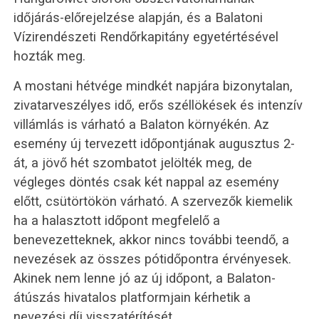
időjárás-előrejelzése alapján, és a Balatoni
Vízirendészeti Rendőrkapitány egyetértésével
hozták meg.
A mostani hétvége mindkét napjára bizonytalan,
zivatarveszélyes idő, erős széllökések és intenzív
villámlás is várható a Balaton környékén. Az
esemény új tervezett időpontjának augusztus 2-
át, a jövő hét szombatot jelölték meg, de
végleges döntés csak két nappal az esemény
előtt, csütörtökön várható. A szervezők kiemelik
ha a halasztott időpont megfelelő a
benevezetteknek, akkor nincs további teendő, a
nevezések az összes pótidőpontra érvényesek.
Akinek nem lenne jó az új időpont, a Balaton-
átúszás hivatalos platformjain kérhetik a
nevezési díj visszatérítését.