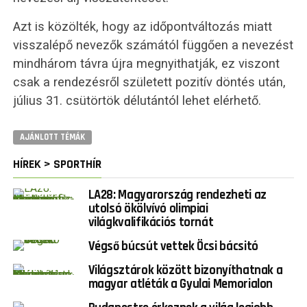
Azt is közölték, hogy az időpontváltozás miatt
visszalépő nevezők számától függően a nevezést
mindhárom távra újra megnyithatják, ez viszont
csak a rendezésről született pozitív döntés után,
július 31. csütörtök délutántól lehet elérhető.
AJÁNLOTT TÉMÁK
HÍREK > SPORTHÍR
LA28: Magyarország rendezheti az
utolsó ökölvívó olimpiai
világkvalifikációs tornát
Végső búcsút vettek Öcsi bácsitó
Világsztárok között bizonyíthatnak a
magyar atléták a Gyulai Memorialon