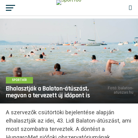
SPORTHÍR
Elhalasztják a Balaton-átúszást,
Fotó: balaton-
atuszas.hu
megvan a tervezett új időpont is
A szervezők csütörtöki bejelentése alapján
elhalasztják az idei, 43. Lidl Balaton-átúszást, ami
most szombatra terveztek. A döntést a
HungaroMet siófoki obszervatóriumának