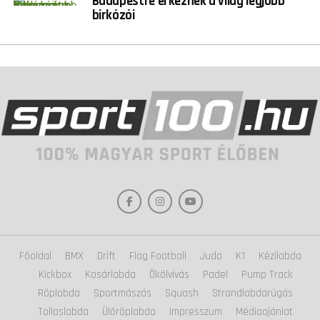
Budapestre érkeznek a világ legjobb
birkózói
Főoldal
BMX
Drift
Flag Football
Judo
K1
Kézilabda
Kickbox
Kosárlabda
Ökölvívás
Padel
Pump Track
Röplabda
Sportmászás
Squash
Strandlabdarúgás
Tollaslabda
Ülőröplabda
Impresszum
Médiaajánlat