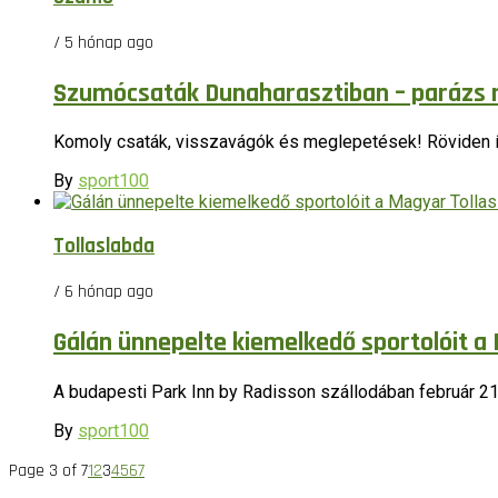
/ 5 hónap ago
Szumócsaták Dunaharasztiban – parázs 
Komoly csaták, visszavágók és meglepetések! Röviden íg
By
sport100
Tollaslabda
/ 6 hónap ago
Gálán ünnepelte kiemelkedő sportolóit a
A budapesti Park Inn by Radisson szállodában február 21-én
By
sport100
Page 3 of 7
1
2
3
4
5
6
7