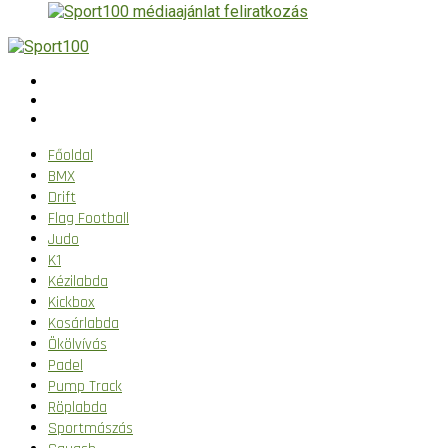
Főoldal
BMX
Drift
Flag Football
Judo
K1
Kézilabda
Kickbox
Kosárlabda
Ökölvívás
Padel
Pump Track
Röplabda
Sportmászás