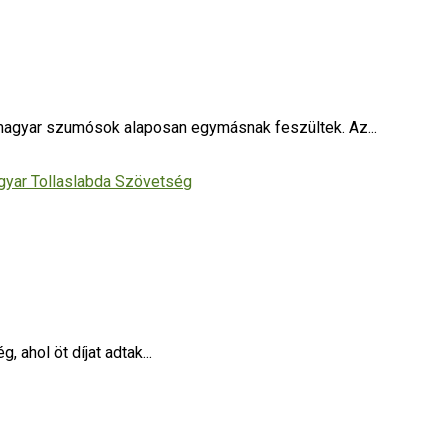
 magyar szumósok alaposan egymásnak feszültek. Az...
 ahol öt díjat adtak...