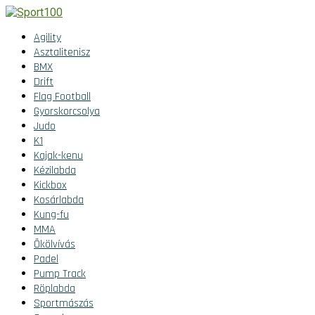
Agility
Asztalitenisz
BMX
Drift
Flag Football
Gyorskorcsolya
Judo
K1
Kajak-kenu
Kézilabda
Kickbox
Kosárlabda
Kung-fu
MMA
Ökölvívás
Padel
Pump Track
Röplabda
Sportmászás