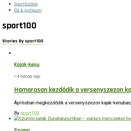
Sportfotóink
Élő & Archívum
sport100
Stories By sport100
Kajak-kenu
/ 4 hónap ago
Hamarosan kezdődik a versenyszezon k
Áprilisban megkezdődik a versenyszezon kajak-kenuban, a
By
sport100
Szumo