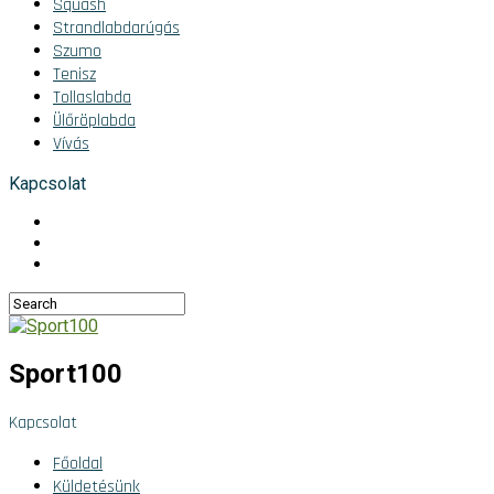
Squash
Strandlabdarúgás
Szumo
Tenisz
Tollaslabda
Ülőröplabda
Vívás
Kapcsolat
Sport100
Kapcsolat
Főoldal
Küldetésünk