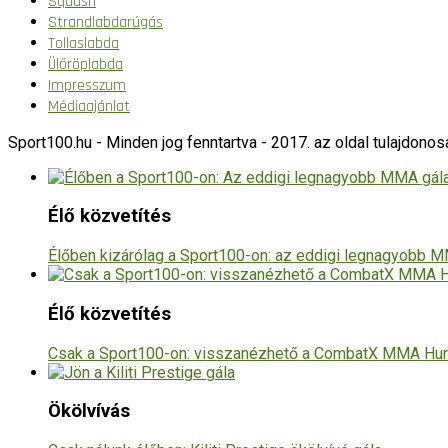
Squash
Strandlabdarúgás
Tollaslabda
Ülőröplabda
Impresszum
Médiaajánlat
Sport100.hu - Minden jog fenntartva - 2017. az oldal tulajdono
Élő közvetítés
Élőben kizárólag a Sport100-on: az eddigi legnagyobb
Élő közvetítés
Csak a Sport100-on: visszanézhető a CombatX MMA Hun
Ökölvívás