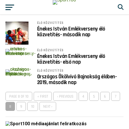
ÉLŐ KÖZVETÍTÉS
Énekes István Emlékverseny élő
közvetítés- második nap
ÉLŐ KÖZVETÍTÉS
Énekes István Emlékverseny élő
közvetítés- első nap
ÉLŐ KÖZVETÍTÉS
Országos Ökölvívó Bajnokság élőben-
2019, második nap
PAGE 8 OF 10
« FIRST
‹ PREVIOUS
4
5
6
7
8
9
10
NEXT ›