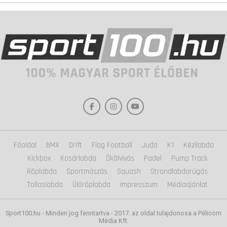
Főoldal
BMX
Drift
Flag Football
Judo
K1
Kézilabda
Kickbox
Kosárlabda
Ökölvívás
Padel
Pump Track
Röplabda
Sportmászás
Squash
Strandlabdarúgás
Tollaslabda
Ülőröplabda
Impresszum
Médiaajánlat
Sport100.hu - Minden jog fenntartva - 2017. az oldal tulajdonosa a Pélicom
Média Kft.