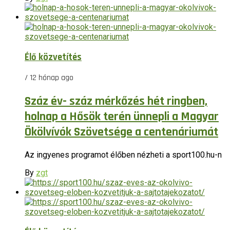
Élő közvetítés
/ 12 hónap ago
Száz év- száz mérkőzés hét ringben,
holnap a Hősök terén ünnepli a Magyar
Ökölvívók Szövetsége a centenáriumát
Az ingyenes programot élőben nézheti a sport100.hu-n
By
zgt