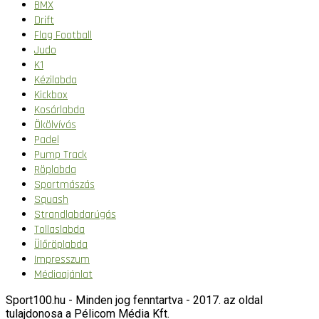
BMX
Drift
Flag Football
Judo
K1
Kézilabda
Kickbox
Kosárlabda
Ökölvívás
Padel
Pump Track
Röplabda
Sportmászás
Squash
Strandlabdarúgás
Tollaslabda
Ülőröplabda
Impresszum
Médiaajánlat
Sport100.hu - Minden jog fenntartva - 2017. az oldal
tulajdonosa a Pélicom Média Kft.