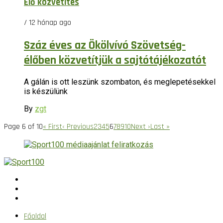
Élő közvetítés
/ 12 hónap ago
Száz éves az Ökölvívó Szövetség-
élőben közvetítjük a sajtótájékozatót
A gálán is ott leszünk szombaton, és meglepetésekkel
is készülünk
By
zgt
Page 6 of 10
« First
‹ Previous
2
3
4
5
6
7
8
9
10
Next ›
Last »
Főoldal