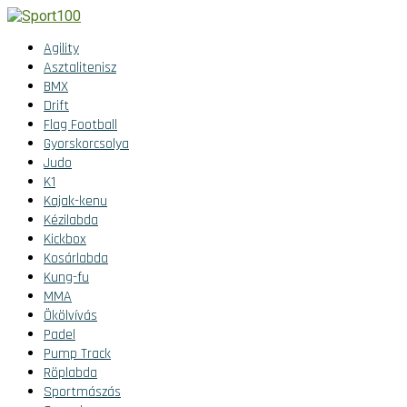
Agility
Asztalitenisz
BMX
Drift
Flag Football
Gyorskorcsolya
Judo
K1
Kajak-kenu
Kézilabda
Kickbox
Kosárlabda
Kung-fu
MMA
Ökölvívás
Padel
Pump Track
Röplabda
Sportmászás