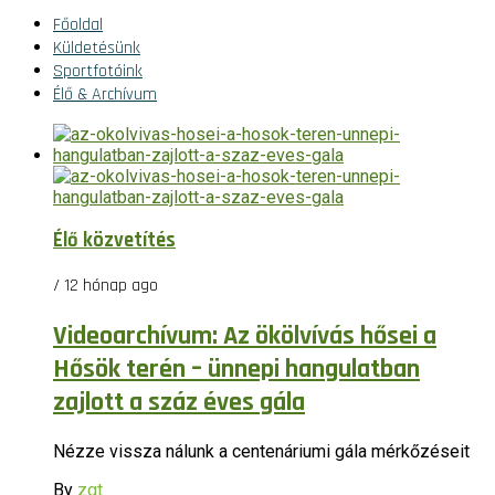
Főoldal
Küldetésünk
Sportfotóink
Élő & Archívum
Élő közvetítés
/ 12 hónap ago
Videoarchívum: Az ökölvívás hősei a
Hősök terén – ünnepi hangulatban
zajlott a száz éves gála
Nézze vissza nálunk a centenáriumi gála mérkőzéseit
By
zgt